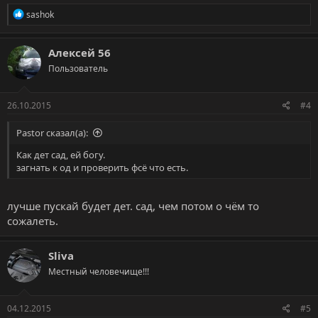
Р
sashok
е
а
к
Алексей 56
ц
Пользователь
и
и
:
26.10.2015
#4
Pastor сказал(а):
Как дет сад, ей богу.
загнать к од и проверить фсё что есть.
лучше пускай будет дет. сад, чем потом о чём то
сожалеть.
Sliva
Местный человечище!!!
04.12.2015
#5