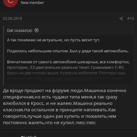
New member
02.06.2018
#10
Dat сказал(а):
А так понимаю не актуально, но пусть висит тут.
Поделюсь небольшим опытом. Был у дяди такой автомобиль.
Впечатление от самого автомобиля шикарные, все комфортно,
просторно, 3.5 двигательно реально тянет. Сравнивая с C-RV,
Кросс на две головы выше. Кузов на любителя. Полтора года
владения никаких серьезных ремонтов, только расходники.
Нажмите, чтобы раскрыть...
А теперь впечатление от владения:
Да вроде продают на форуме люди.Машинка конечно
- Конский налог
специфичная,но есть чудаки типа меня,я так сразу
- Конские стоимости запчастей, практически ничего нельзя
влюбился в Кросс, и не жалею.Машина реально
достать с разбора, только оригинал, а учитывая, что машина
классная.На остальное в принципе наплевать.Как
снята с производство, то найти запчасти нереально трудно.
говорится,лучше один раз купить и пожалеть,чем
- Многие страховые бояться такую машину страховать.
постоянно жалеть,что не купил.:neo::neo:
Особенно ОСАГО, с КАСКО проблем поменьше.
- Дикий неликвид, такую машину на вторичке встретить
трудно. А продать ещё тяжелее, машина висела в продаже