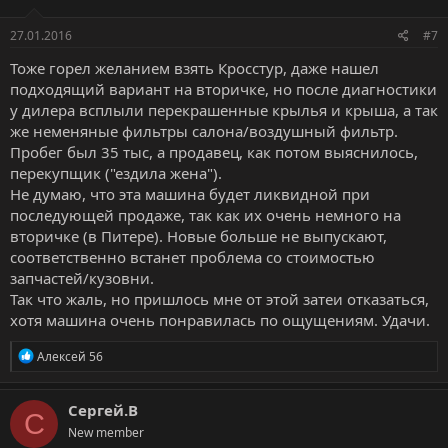
и
:
27.01.2016
#7
Тоже горел желанием взять Кросстур, даже нашел
подходящий вариант на вторичке, но после диагностики
у дилера всплыли перекрашенные крылья и крыша, а так
же неменяные фильтры салона/воздушный фильтр.
Пробег был 35 тыс, а продавец, как потом выяснилось,
перекупщик ("ездила жена").
Не думаю, что эта машина будет ликвидной при
последующей продаже, так как их очень немного на
вторичке (в Питере). Новые больше не выпускают,
соответственно встанет проблема со стоимостью
запчастей/кузовни.
Так что жаль, но пришлось мне от этой затеи отказаться,
хотя машина очень понравилась по ощущениям. Удачи.
Р
Алексей 56
е
а
к
Сергей.В
С
ц
New member
и