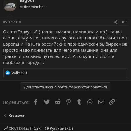
BigVeh
полгода, последние 3 месяца намного ниже рынка и тишина.
Active member
В общем покупать это машину стоит только диким фанатам.
Лучше уж к Acura присмотреться, кроме ZDX
05.07.2018
#11
Ох эти "очкуны" (налог-шмалог, неликвид и пр.), тачка
огонь, езжу 6 лет, ничего другого не надо! Объездил пол
Европы и на Юга российские периодически выбираемся!
Просто надо понимать для чего эта машина, она для
трассы и дальних путешествий. А то купят и стоят в
пробках в городе...
Р
StalkerSN
е
а
к
Для ответа нужно войти/зарегистрироваться
ц
и
и
Facebook
Twitter
Reddit
Pinterest
Tumblr
WhatsApp
Электронна
Ссылка
Поделиться:
:
Crosstour
XF2.1 Default Dark
Русский (RU)