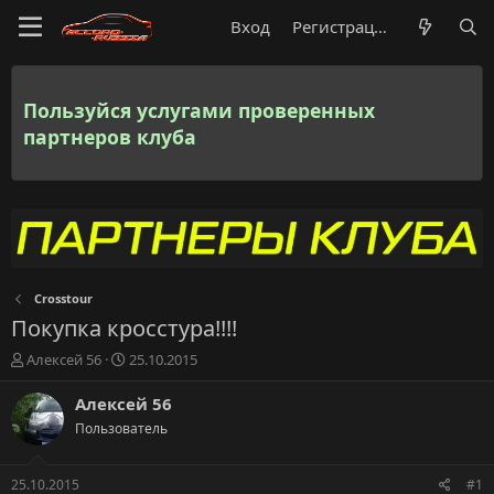
Вход
Регистрация
Пользуйся услугами проверенных
партнеров клуба
Crosstour
Покупка кросстура!!!!
А
Д
Алексей 56
25.10.2015
в
а
т
т
Алексей 56
о
а
Пользователь
р
н
т
а
е
ч
25.10.2015
#1