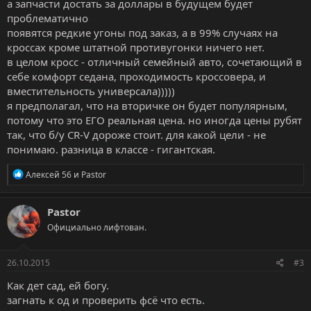
а запчасти достать за доллары в будущем будет
проблематично
появятся редкие угоны под заказ, а в 99% случаях на
кроссах кроме штатной противугонки ничего нет.
в целом кросс - отличный семейный авто, сочетающий в
себе комфорт седана, проходимость кроссовера, и
вместительность универсала)))))
я предполагал, что на вторичке он будет популярным,
потому что это ЕГО реальная цена. но иногда цены рубят
так, что б/у CR-V дороже стоит. для какой цели - не
понимаю. разница в классе - гигантская.
Р
Алексей 56
и
Pastor
е
а
к
Pastor
ц
Официально лифтован.
и
и
:
26.10.2015
#3
Как дет сад, ей богу.
загнать к од и проверить фсё что есть.