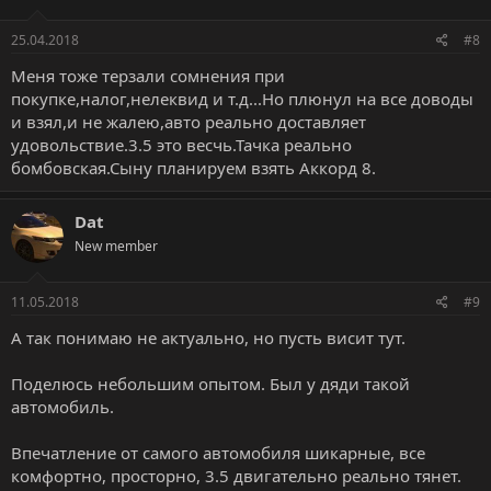
и
:
25.04.2018
#8
Меня тоже терзали сомнения при
покупке,налог,нелеквид и т.д...Но плюнул на все доводы
и взял,и не жалею,авто реально доставляет
удовольствие.3.5 это весчь.Тачка реально
бомбовская.Сыну планируем взять Аккорд 8.
Dat
New member
11.05.2018
#9
А так понимаю не актуально, но пусть висит тут.
Поделюсь небольшим опытом. Был у дяди такой
автомобиль.
Впечатление от самого автомобиля шикарные, все
комфортно, просторно, 3.5 двигательно реально тянет.