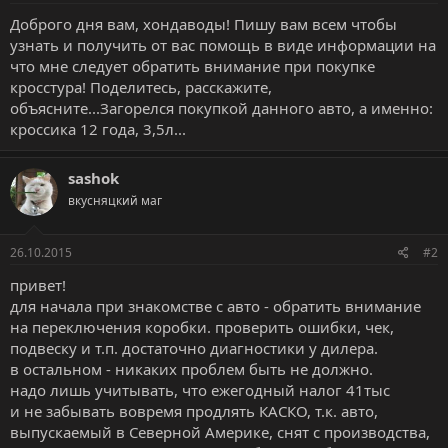
м
а
ы
л
Доброго дня вам, хондаводы! Пишу вам всем чтобы
а
узнать и получить от вас помощь в виде информации на
что мне следует обратить внимание при покупке
кросстура! Поделитесь, расскажите,
объясните...Загорелся покупкой данного авто, а именно:
кроссика 12 года, 3,5л...
sashok
вкусняцкий маг
26.10.2015
#2
привет!
для начала при знакомстве с авто - обратить внимание
на переключения коробки. проверить ошибки, чек,
подвеску и т.п. достаточно диагностики у дилера.
в остальном - никаких проблем быть не должно.
надо лишь учитывать, что ежегодный налог 41тыс
и не забывать вовремя продлять КАСКО, т.к. авто,
выпускаемый в Северной Америке, снят с производства,