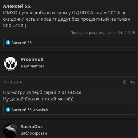
Алексей 56
,
ИМХО лучше добавь и купи у ОД RDX Acura и 2014гв(
скидочки есть и кредит дадут без процентный на тысяч
300...450 )
Последнее редактирование:
04.12.2015
Р
Алексей 56
е
а
к
ProximuS
ц
New member
и
и
:
18.01.2016
#6
Посмотри суперб сарай 2.0Т 6DSG!
Ну давай Сашок, пинай меня)))
Р
Алексей 56
и
sashok
е
а
к
SashaDoc
ц
Заблокирован
и