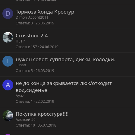
Тормоза Хонда Кростур
D
Dimon_Accord2011
Ответы
3
26.06.2019
Crosstour 2.4
ПЁТР
Ответы
157
24.06.2019
нужен совет: суппорта, диски, колодки.
I
iluhan
Ответы
5
26.03.2019
не до конца закрывается люк/отходит
A
вод.сиденье
Ayaz
Ответы
1
22.02.2019
Покупка кросстура!!!!
Алексей 56
Ответы
10
05.07.2018