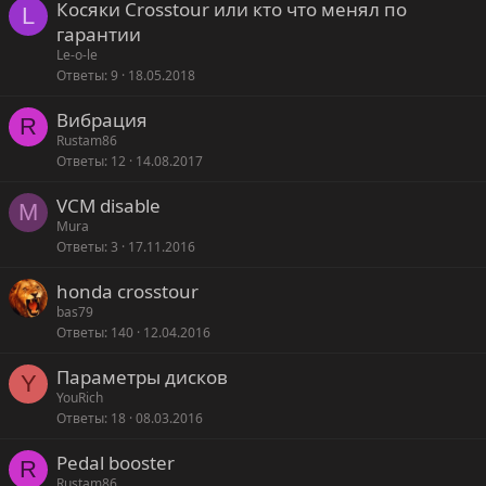
Косяки Crosstour или кто что менял по
L
гарантии
Le-o-le
Ответы
9
18.05.2018
Вибрация
R
Rustam86
Ответы
12
14.08.2017
VCM disable
M
Mura
Ответы
3
17.11.2016
honda crosstour
bas79
Ответы
140
12.04.2016
Параметры дисков
Y
YouRich
Ответы
18
08.03.2016
Pedal booster
R
Rustam86