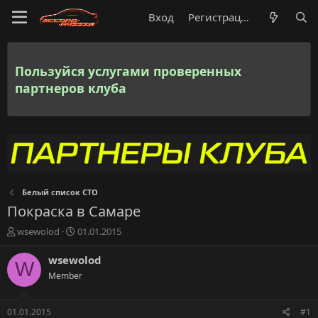
Вход
Регистрация
Пользуйся услугами проверенных
партнеров клуба
Белый список СТО
Покраска в Самаре
А
Д
wsewolod
01.01.2015
в
а
т
т
wsewolod
W
о
а
Member
р
н
т
а
е
ч
01.01.2015
#1