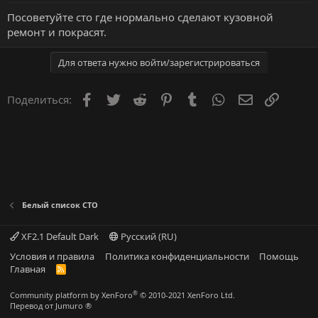
м
а
ы
л
Посоветуйте сто где нормально сделают кузовной
а
ремонт и покрасят.
Для ответа нужно войти/зарегистрироваться
Facebook
Twitter
Reddit
Pinterest
Tumblr
WhatsApp
Электронна
Ссылка
Поделиться:
Белый список СТО
XF2.1 Default Dark
Русский (RU)
Условия и правила
Политика конфиденциальности
Помощь
Главная
R
S
S
®
Community platform by XenForo
© 2010-2021 XenForo Ltd.
Перевод от Jumuro ®