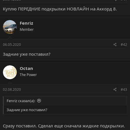
м
а
ы
л
Куплю ПЕРЕДНИЕ подкрылки НОВЛАЙН на Аккорд 8.
а
Fenriz
Member
06.05.2020
#42
Задние уже поставил?
Octan
The Power
02.08.2020
#43
Fenriz сказал(а):
Задние уже поставил?
Сразу поставил. Сделал еще сначала жидкие подкрылки.