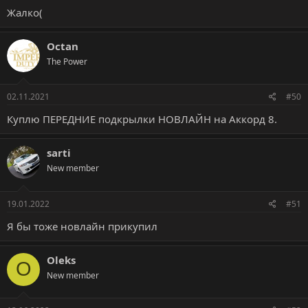
Жалко(
Octan
The Power
02.11.2021
#50
Куплю ПЕРЕДНИЕ подкрылки НОВЛАЙН на Аккорд 8.
sarti
New member
19.01.2022
#51
Я бы тоже новлайн прикупил
Oleks
O
New member