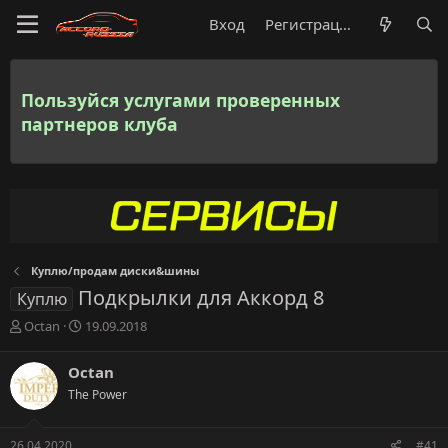
Вход
Регистрация
Пользуйся услугами проверенных
партнеров клуба
Куплю/продам диски&шины
Подкрылки для Аккорд 8
Куплю
А
Д
Octan
19.09.2018
в
а
т
т
Octan
о
а
The Power
р
н
т
а
е
ч
26.04.2020
#41