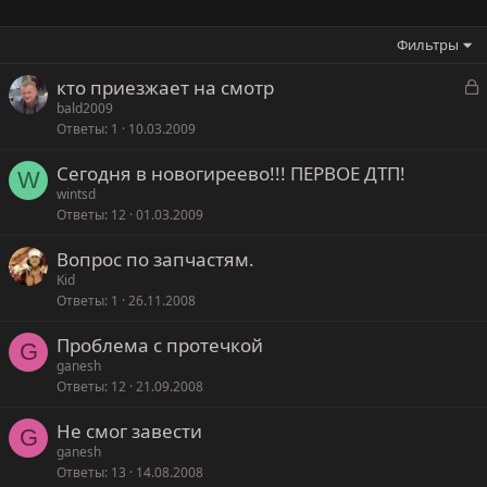
Фильтры
З
кто приезжает на смотр
а
bald2009
Ответы
1
10.03.2009
к
р
Сегодня в новогиреево!!! ПЕРВОЕ ДТП!
W
wintsd
т
Ответы
12
01.03.2009
о
Вопрос по запчастям.
Kid
Ответы
1
26.11.2008
Проблема с протечкой
G
ganesh
Ответы
12
21.09.2008
Не смог завести
G
ganesh
Ответы
13
14.08.2008