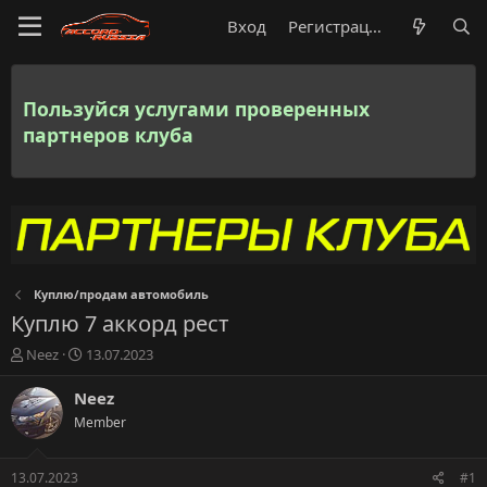
Вход
Регистрация
Пользуйся услугами проверенных
партнеров клуба
Куплю/продам автомобиль
Куплю 7 аккорд рест
А
Д
Neez
13.07.2023
в
а
т
т
Neez
о
а
Member
р
н
т
а
е
ч
13.07.2023
#1