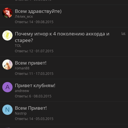
Всем здравствуйте)
Лёлик_мск
Ответы
14
09.08.2015
P
Почему игнор к 4 поколению аккорда и
o
старее?
l
TOL
l
Ответы
12
01.07.2015
Всем привет!
roman88
Ответы
11
17.03.2015
Привет клубням!
A
andreew
Ответы
6
08.03.2015
Всем Привет!
N
Nastrip
Ответы
14
05.03.2015